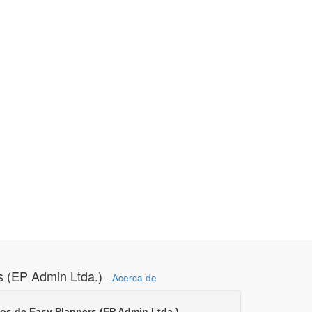
s (EP Admin Ltda.)
-
Acerca de
gos de Easy Planners (EP Admin Ltda.)