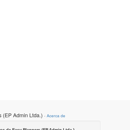
s (EP Admin Ltda.)
-
Acerca de
gos de Easy Planners (EP Admin Ltda.)