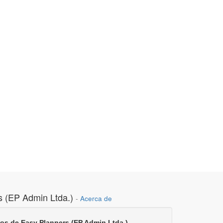
s (EP Admin Ltda.)
-
Acerca de
gos de Easy Planners (EP Admin Ltda.)